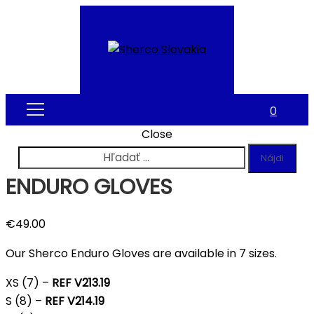
0
Close
Hľadať:
ENDURO GLOVES
€
49.00
Our Sherco Enduro Gloves are available in 7 sizes.
XS (7) –
REF V213.19
S (8) –
REF V214.19