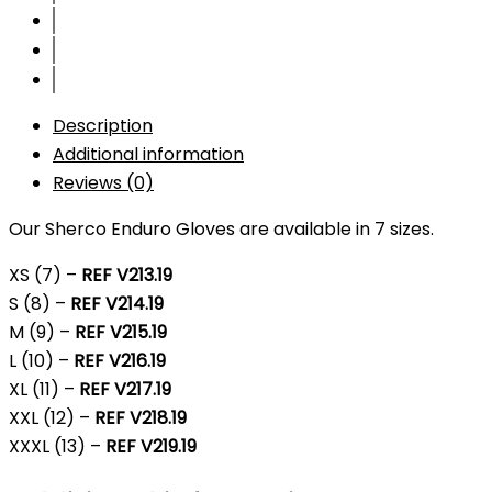
Description
Additional information
Reviews (0)
Our Sherco Enduro Gloves are available in 7 sizes.
XS (7) –
REF V213.19
S (8) –
REF V214.19
M (9) –
REF V215.19
L (10) –
REF V216.19
XL (11) –
REF V217.19
XXL (12) –
REF V218.19
XXXL (13) –
REF V219.19