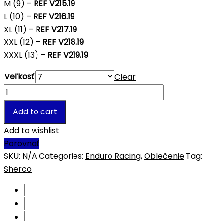
M (9) –
REF V215.19
L (10) –
REF V216.19
XL (11) –
REF V217.19
XXL (12) –
REF V218.19
XXXL (13) –
REF V219.19
Veľkosť
Clear
Quantity
Add to cart
Add to wishlist
Porovnať
SKU:
N/A
Categories:
Enduro Racing
,
Oblečenie
Tag:
Sherco