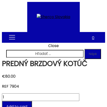
0
Close
Hľadať:
PREDNÝ BRZDOVÝ KOTÚČ
€
80.00
REF 7904
Quantity
Add to cart