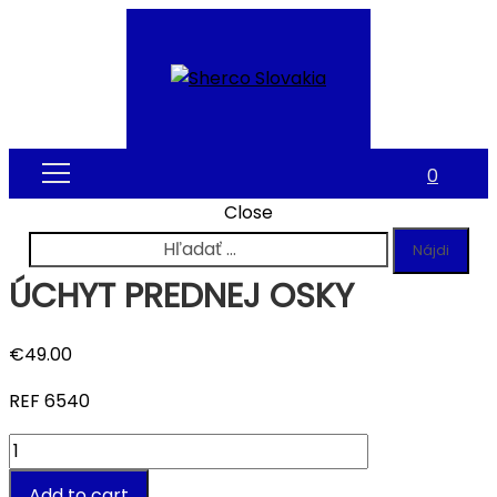
0
Close
Hľadať:
ÚCHYT PREDNEJ OSKY
€
49.00
REF 6540
Quantity
Add to cart