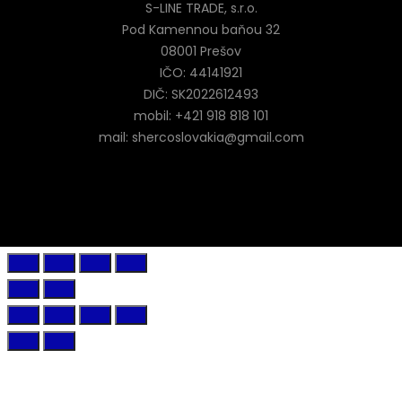
S-LINE TRADE, s.r.o.
Pod Kamennou baňou 32
08001 Prešov
IČO: 44141921
DIČ: SK2022612493
mobil: +421 918 818 101
mail: shercoslovakia@gmail.com