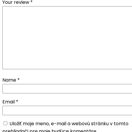
Your review
*
Name
*
Email
*
Uložiť moje meno, e-mail a webovú stránku v tomto
prehliadači pre moje budúce komentáre.