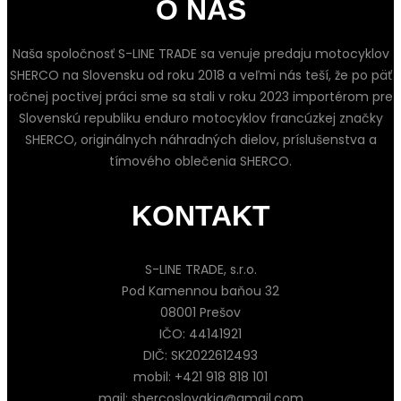
O NÁS
Naša spoločnosť S-LINE TRADE sa venuje predaju motocyklov
SHERCO na Slovensku od roku 2018 a veľmi nás teší, že po päť
ročnej poctivej práci sme sa stali v roku 2023 importérom pre
Slovenskú republiku enduro motocyklov francúzkej značky
SHERCO, originálnych náhradných dielov, príslušenstva a
tímového oblečenia SHERCO.
KONTAKT
S-LINE TRADE, s.r.o.
Pod Kamennou baňou 32
08001 Prešov
IČO: 44141921
DIČ: SK2022612493
mobil: +421 918 818 101
mail: shercoslovakia@gmail.com