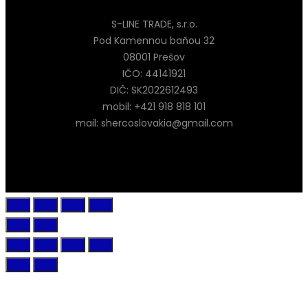
S-LINE TRADE, s.r.o.
Pod Kamennou baňou 32
08001 Prešov
IČO: 44141921
DIČ: SK2022612493
mobil: +421 918 818 101
mail: shercoslovakia@gmail.com